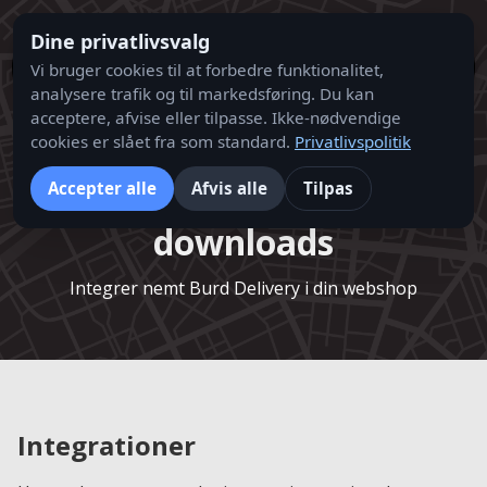
Dine privatlivsvalg
Vi bruger cookies til at forbedre funktionalitet,
analysere trafik og til markedsføring. Du kan
acceptere, afvise eller tilpasse. Ikke-nødvendige
cookies er slået fra som standard.
Privatlivspolitik
Integrationer og
Accepter alle
Afvis alle
Tilpas
downloads
Integrer nemt Burd Delivery i din webshop
Integrationer